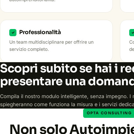
Professionalità
✓
Un team multidisciplinare per offrire un
Co
servizio completo.
de
Scopri subito se hai i re
presentare una doman
Compila il nostro modulo intelligente, senza impegno. I n
spiegheranno come funziona la misura e i servizi dedica
OPTA CONSULTING
Non solo Autoimpi