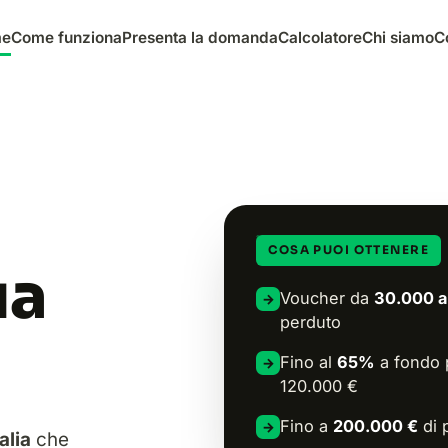
me
Come funziona
Presenta la domanda
Calcolatore
Chi siamo
C
COSA PUOI OTTENERE
ua
Voucher da
30.000 a
→
perduto
Fino al
65%
a fondo p
→
120.000 €
Fino a
200.000 €
di 
→
alia
che