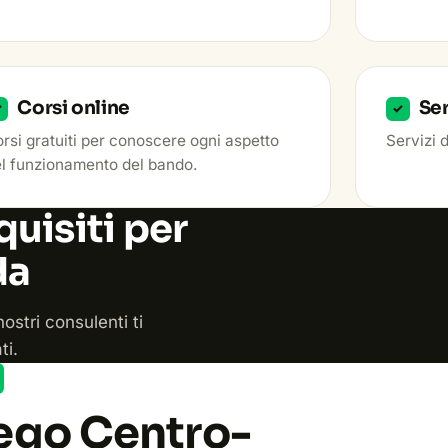
Corsi online
Ser
✓
✓
rsi gratuiti per conoscere ogni aspetto
Servizi 
l funzionamento del bando.
quisiti per
da
ostri consulenti ti
ti.
ego Centro-