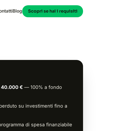
ontatti
Blog
Scopri se hai i requisiti
 40.000 €
— 100% a fondo
erduto su investimenti fino a
programma di spesa finanziabile