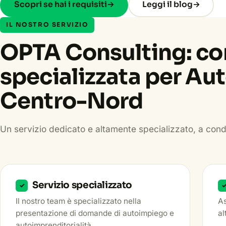
Scopri se hai i requisiti
→
Leggi il blog
→
IL NOSTRO SERVIZIO
OPTA Consulting: co
specializzata per A
Centro-Nord
Un servizio dedicato e altamente specializzato, a cond
Servizio specializzato
✓
Il nostro team è specializzato nella
As
presentazione di domande di autoimpiego e
al
autoimprenditorialità.