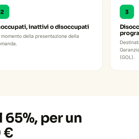
2
3
noccupati, inattivi o disoccupati
Disoccu
progr
 momento della presentazione della
Destinat
omanda.
Garanzia
(GOL).
l 65%, per un
 €