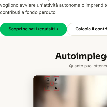
vogliono avviare un'attività autonoma o imprendito
contributi a fondo perduto.
Scopri se hai i requisiti
→
Calcola il cont
Autoimpiego
Quanto puoi ottenere