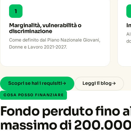
1
Marginalità, vulnerabilità o
I
discriminazione
Al
Come definito dal Piano Nazionale Giovani,
d
Donne e Lavoro 2021-2027.
Scopri se hai i requisiti
→
Leggi il blog
→
COSA POSSO FINANZIARE
Fondo perduto fino a
massimo di 200.000